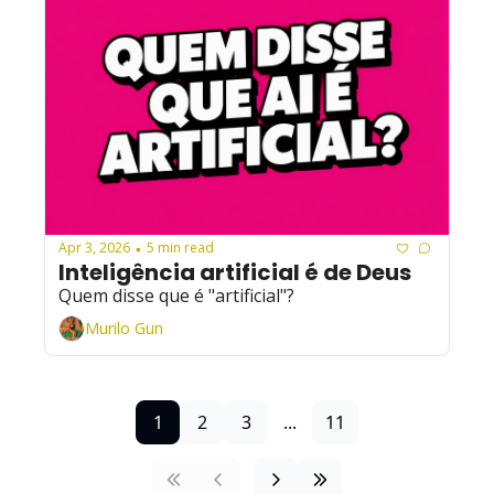
Apr 3, 2026
5 min read
•
Inteligência artificial é de Deus
Quem disse que é "artificial"?
Murilo Gun
1
2
3
...
11