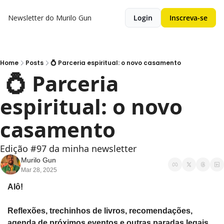
Newsletter do Murilo Gun
Login
Inscreva-se
Home
Posts
💍 Parceria espiritual: o novo casamento
 💍 Parceria 
espiritual: o novo 
casamento 
Edição #97 da minha newsletter
Murilo Gun
Mar 28, 2025
Alô!
Reflexões, trechinhos de livros, recomendações, 
agenda de próximos eventos e outras paradas legais 