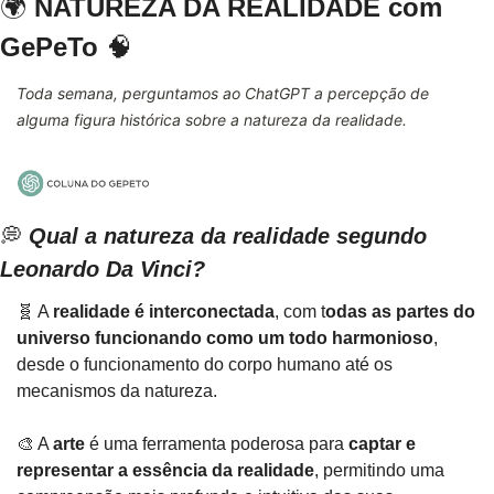
🌍
NATUREZA DA REALIDADE com 
GePeTo
🧠
Toda semana, perguntamos ao ChatGPT a percepção de 
alguma figura histórica sobre a natureza da realidade.
💭
Qual a natureza da realidade segundo 
Leonardo Da Vinci?
🧬
 A 
realidade é interconectada
, com t
odas as partes do 
universo funcionando como um todo harmonioso
, 
desde o funcionamento do corpo humano até os 
mecanismos da natureza.
🎨
 A 
arte 
é uma ferramenta poderosa para 
captar e 
representar a essência da realidade
, permitindo uma 