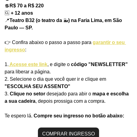
💲
R$ 70 a R$ 220
🆑
 + 12 anos
📍
Teatro B32 (o teatro da 
🐳
) na Faria Lima, em São 
Paulo — SP.
👉 Confira abaixo o passo a passo para 
garantir o seu 
ingresso
:
1.
 Acesse este link
, e digite o
 código "NEWSLETTER"
para liberar a página.
2. Selecione o dia que você quer ir e clique em 
"ESCOLHA SEU ASSENTO"
3. 
Clique no setor
 desejado para abir o
 mapa e escolha 
a sua cadeira
, depois prossiga com a compra.
Te espero lá. 
Compre seu ingresso no botão abaixo:
COMPRAR INGRESSO