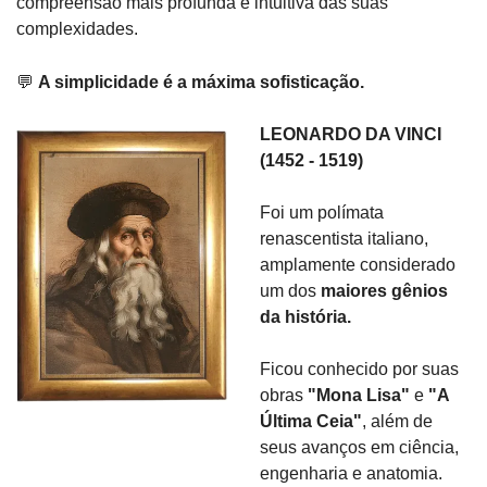
compreensão mais profunda e intuitiva das suas 
complexidades.
💬
A simplicidade é a máxima sofisticação.
LEONARDO DA VINCI 
(1452 - 1519) 
Foi um polímata 
renascentista italiano, 
amplamente considerado 
um dos 
maiores gênios 
da história.
Ficou conhecido por suas 
obras 
"Mona Lisa"
 e 
"A 
Última Ceia"
, além de 
seus avanços em ciência, 
engenharia e anatomia.