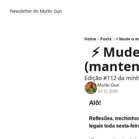
Newsletter do Murilo Gun
Home
Posts
⚡️ Mude a 
  ⚡️ Mude a energia de alguém 
(manten
Edição #112 da min
Murilo Gun
Jul 11, 2025
Alô!
Reflexões, trechinho
legais toda sexta-feir