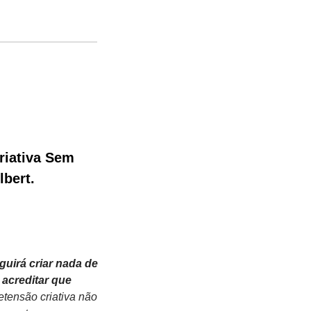
iativa Sem 
lbert.
irá criar nada de 
acreditar que 
etensão criativa não 