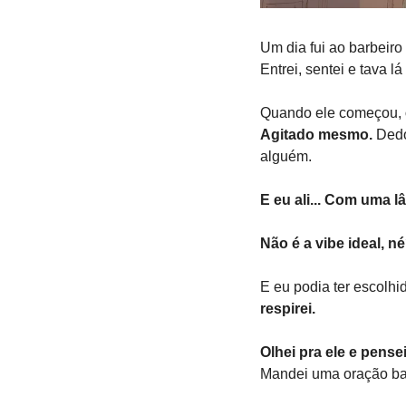
Um dia fui ao barbeiro
Entrei, sentei e tava l
Quando ele começou, 
Agitado mesmo.
 Ded
alguém.
E eu ali... Com uma 
Não é a vibe ideal, n
E eu podia ter escolhi
respirei.
Olhei pra ele e pensei
Mandei uma oração bai