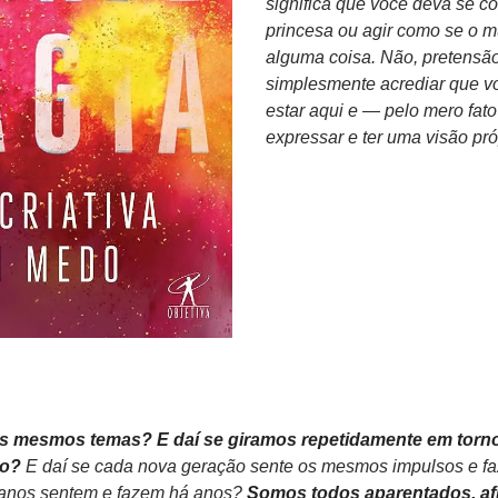
significa que você deva se c
princesa ou agir como se o m
alguma coisa. Não, pretensão 
simplesmente acrediar que voc
estar aqui e — pelo mero fato
expressar e ter uma visão pró
os mesmos temas? E daí se giramos repetidamente em torno
ão?
 E daí se cada nova geração sente os mesmos impulsos e f
anos sentem e fazem há anos? 
Somos todos aparentados, afin