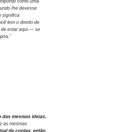
omportar como uma 
undo lhe devesse 
significa 
ê tem o direito de 
 de estar aqui — se 
pria."
 das mesmas ideias, 
az as mesmas 
al de contas, então 