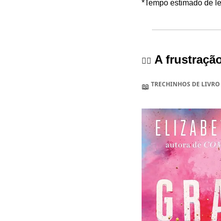
*Tempo estimado de lei
 A frustraçã
😮‍💨
 TRECHINHOS DE LIVRO
📖