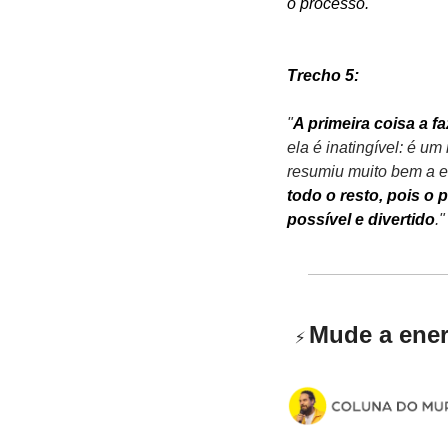
o processo.
"
Trecho 5:
"
A primeira coisa a f
ela é inatingível: é u
resumiu muito bem a es
todo o resto, pois o 
possível e divertido
."
Mude a ener
⚡