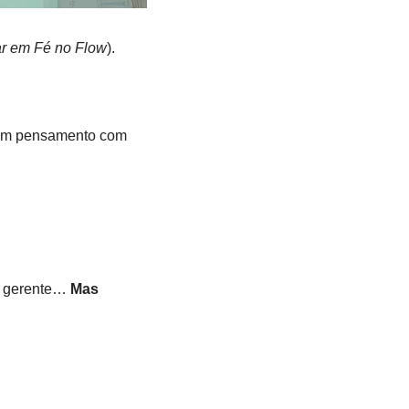
ar em Fé no Flow
). 
 em pensamento com 
o gerente… 
Mas 