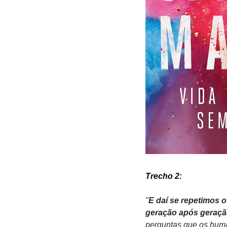
Trecho 2:
"
E daí se repetimos 
geração após geraç
perguntas que os hum