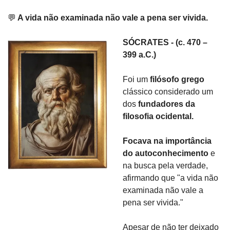
💬
 A vida não examinada não vale a pena ser vivida.
SÓCRATES - (c. 470 – 
399 a.C.)
Foi um 
filósofo grego 
clássico considerado um 
dos 
fundadores da 
filosofia ocidental.
Focava na importância 
do autoconhecimento 
e 
na busca pela verdade, 
afirmando que "a vida não 
examinada não vale a 
pena ser vivida."
Apesar de não ter deixado 